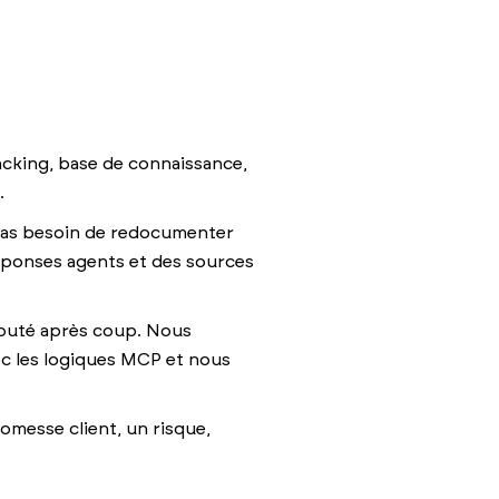
acking, base de connaissance,
.
a pas besoin de redocumenter
éponses agents et des sources
jouté après coup. Nous
ec les logiques MCP et nous
romesse client, un risque,