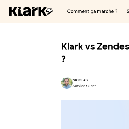
Comment ça marche ?
S
Klark vs Zendes
?
NICOLAS
Service Client