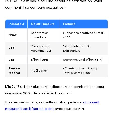
Le CSAT n'est pas le seul indicateur de satisfaction. Voici
comment il se compare aux autres :
Indicateur
Ce qu'il mesure
Formule
Satisfaction
(Réponses positives / Total)
CSAT
immédiate
× 100
Propension à
% Promoteurs - %
NPS
recommander
Détracteurs
CES
Effort fourni
Score moyen d'effort (1-7)
Taux de
(Clients qui rachètent /
Fidélisation
réachat
Total clients) × 100
L'idéal ?
Utiliser plusieurs indicateurs en combinaison pour
une vision 360° de la satisfaction client.
Pour en savoir plus, consultez notre guide sur
comment
mesurer la satisfaction client
avec tous les KPI.