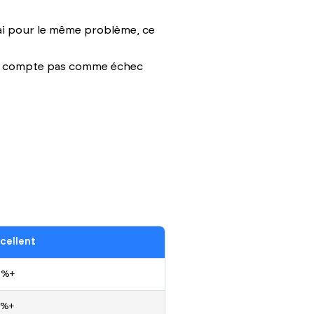
élai pour le même problème, ce
 ne compte pas comme échec
cellent
0%+
5%+