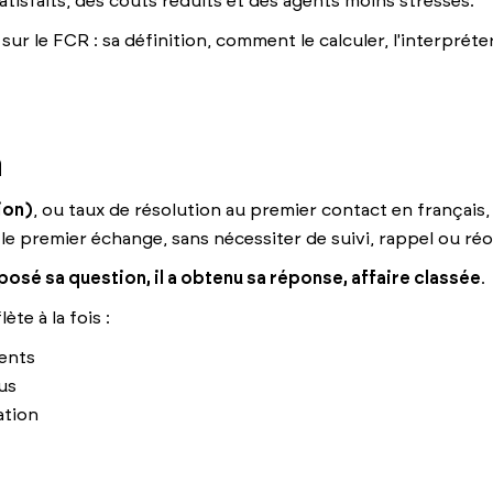
satisfaits, des coûts réduits et des agents moins stressés.
ur le FCR : sa définition, comment le calculer, l'interprét
n
ion)
, ou taux de résolution au premier contact en françai
le premier échange, sans nécessiter de suivi, rappel ou réo
a posé sa question, il a obtenu sa réponse, affaire classée
.
ète à la fois :
ents
us
ation